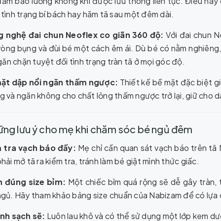
đảm bảo luồng không khí được lưu thông liên tục. Điều này 
tình trạng bí bách hay hăm tã sau một đêm dài.
 nghệ đai chun Neoflex co giãn 360 độ:
Với đai chun N
 vòng bụng và đùi bé một cách êm ái. Dù bé có nằm nghiêng,
ngăn chặn tuyệt đối tình trạng tràn tã ở mọi góc độ.
ặt dập nổi ngăn thấm ngược:
Thiết kế bề mặt đặc biệt g
 và ngăn không cho chất lỏng thấm ngược trở lại, giữ cho d
ững lưu ý cho mẹ khi chăm sóc bé ngủ đêm
 tra vạch báo đầy:
Mẹ chỉ cần quan sát vạch báo trên tã
hải mở tã ra kiểm tra, tránh làm bé giật mình thức giấc.
 đúng size bỉm:
Một chiếc bỉm quá rộng sẽ dễ gây tràn, t
ngủ. Hãy tham khảo bảng size chuẩn của Nabizam để có lựa 
inh sạch sẽ:
Luôn lau khô và có thể sử dụng một lớp kem d