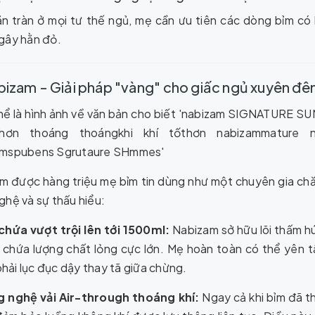
n tràn ở mọi tư thế ngủ, mẹ cần ưu tiên các dòng bỉm có
gây hằn đỏ.
bizam - Giải pháp "vàng" cho giấc ngủ xuyên đê
m được hàng triệu mẹ bỉm tin dùng như một chuyên gia chă
ghệ và sự thấu hiểu:
chứa vượt trội lên tới 1500ml:
Nabizam sở hữu lõi thấm hú
 chứa lượng chất lỏng cực lớn. Mẹ hoàn toàn có thể yên 
hải lục đục dậy thay tã giữa chừng.
 nghệ vải Air-through thoáng khí:
Ngay cả khi bỉm đã t