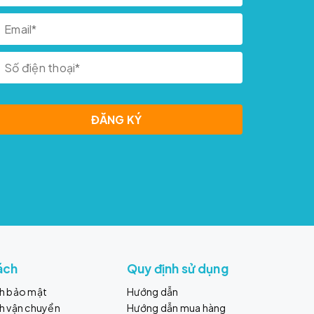
ĐĂNG KÝ
ách
Quy định sử dụng
ch bảo mật
Hướng dẫn
h vận chuyển
Hướng dẫn mua hàng