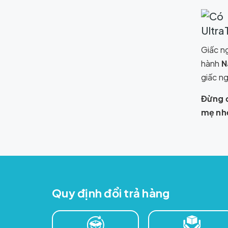
Giấc n
hành
N
giấc ng
Đừng đ
mẹ nh
Quy định đổi trả hàng