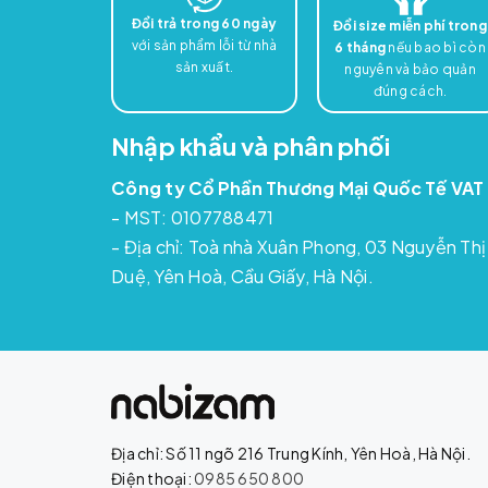
Đổi trả trong 60 ngày
Đổi size miễn phí trong
với sản phẩm lỗi từ nhà
6 tháng
nếu bao bì còn
sản xuất.
nguyên và bảo quản
đúng cách.
Nhập khẩu và phân phối
Công ty Cổ Phần Thương Mại Quốc Tế VAT
- MST: 0107788471
- Địa chỉ: Toà nhà Xuân Phong, 03 Nguyễn Thị
Duệ, Yên Hoà, Cầu Giấy, Hà Nội.
Địa chỉ: Số 11 ngõ 216 Trung Kính, Yên Hoà, Hà Nội.
Điện thoại:
0985 650 800