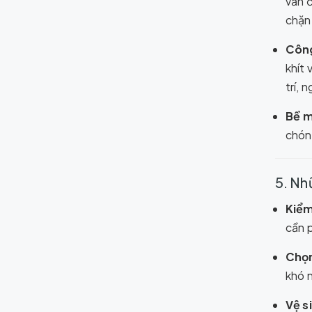
vẫn 
chặn 
Công
khít
trí, 
Bề m
chóng
5. Nh
Kiểm
cần p
Chọn
khó 
Vệ s