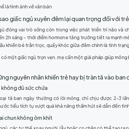
i sao giấc ngủ xuyên đêm lại quan trọng đối với tr
ủ đóng vai trò sống còn trong việc phát triển trí não và c
n 2h sáng – thời điểm hormone tăng trưởng tiết ra mạnh mẽ
u khiến bé trằn trọc, quấy khóc giữa đêm chính là tình trạng
 có một giấc ngủ trọn vẹn, mẹ cần một giải pháp giúp mông
ững nguyên nhân khiến trẻ hay bị tràn tã vào ban
ã không đủ sức chứa
oại tã ban ngày thường có lõi mỏng, chỉ chịu được 2-3 lần 
ước tiểu tích tụ vượt quá khả năng thấm hút sẽ dẫn đến tình
ai chun không ôm khít
ngủ, các tư thế xoay người, lẫy hoặc co chân có thể tạo ra