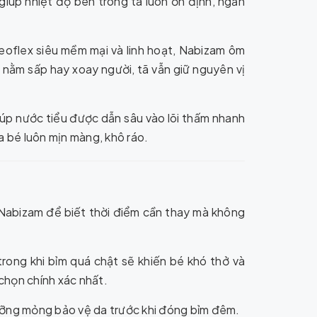
giúp nhiệt độ bên trong tã luôn ổn định, ngăn
eoflex siêu mềm mại và linh hoạt, Nabizam ôm
 nằm sấp hay xoay người, tã vẫn giữ nguyên vị
iúp nước tiểu được dẫn sâu vào lõi thấm nhanh
a bé luôn mịn màng, khô ráo.
 Nabizam để biết thời điểm cần thay mà không
rong khi bỉm quá chật sẽ khiến bé khó thở và
chọn chính xác nhất.
ưỡng mỏng bảo vệ da trước khi đóng bỉm đêm.