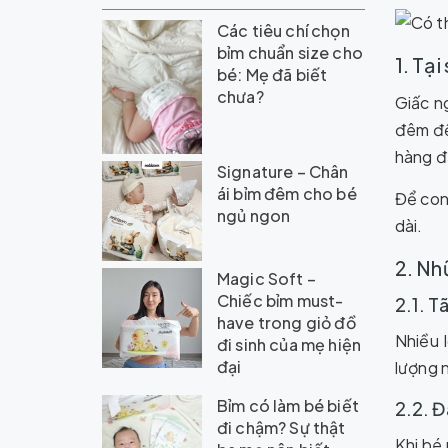
Các tiêu chí chọn
bỉm chuẩn size cho
1. Tạ
bé: Mẹ đã biết
chưa?
Giấc ng
đêm đế
hàng đầ
Signature – Chân
ái bỉm đêm cho bé
Để con
ngủ ngon
dài.
2. Nh
Magic Soft –
Chiếc bỉm must-
2.1. T
have trong giỏ đồ
Nhiều l
đi sinh của mẹ hiện
đại
lượng n
Bỉm có làm bé biết
2.2. Đ
đi chậm? Sự thật
Khi bé 