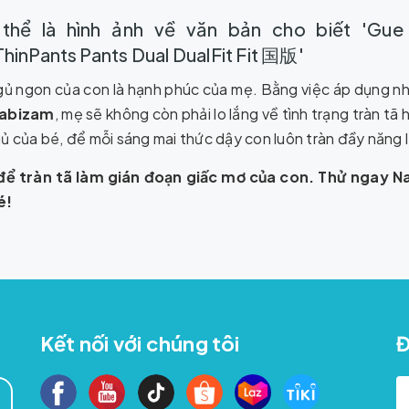
gủ ngon của con là hạnh phúc của mẹ. Bằng việc áp dụng nh
abizam
, mẹ sẽ không còn phải lo lắng về tình trạng tràn 
ủ của bé, để mỗi sáng mai thức dậy con luôn tràn đầy năng 
ể tràn tã làm gián đoạn giấc mơ của con. Thử ngay 
é!
Kết nối với chúng tôi
Đ