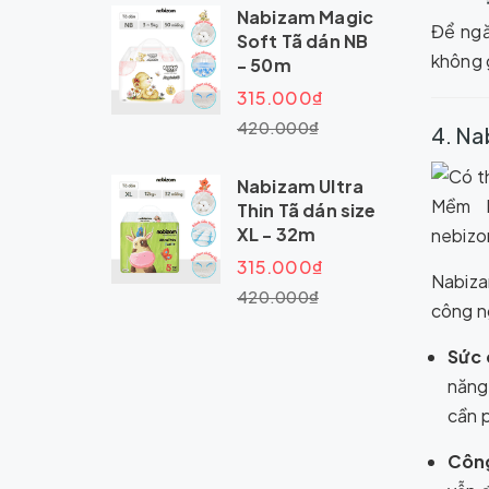
Nabizam Magic
Để ngă
Soft Tã dán NB
không 
- 50m
315.000₫
420.000₫
4. Na
Nabizam Ultra
Thin Tã dán size
XL - 32m
315.000₫
Nabiza
420.000₫
công n
Sức 
năng
cần p
Công