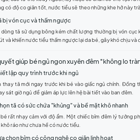
g có độ co giãn tốt, nước tiểu sẽ theo những khe hở này trà
ã bị vón cục và thấm ngược
 dòng tã sử dụng bông kém chất lượng thường bị vón cục k
t và khiến nước tiểu thấm ngược lại da bé, gây khó chịu và
 quyết giúp bé ngủ ngon xuyên đêm "không lo tràn
hiết lập quy trình trước khi ngủ
 thay tã mới ngay trước khi bé vào giấc ngủ chính. Đồng 
y sát giờ ngủ để giảm áp lực lên hệ bài tiết vào ban đêm.
họn tã có sức chứa "khủng" và bề mặt khô nhanh
 bé rất nhạy cảm với độ ẩm. Một chiếc bỉm đêm lý tưởng phả
 khô ráo như chưa hề có nước tiểu.
ựa chọn bỉm có công nghệ co giãn linh hoạt