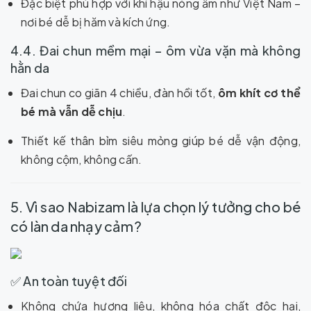
Đặc biệt phù hợp với khí hậu nóng ẩm như Việt Nam –
nơi bé dễ bị hăm và kích ứng.
4.4. Đai chun mềm mại – ôm vừa vặn mà không
hằn da
Đai chun co giãn 4 chiều, đàn hồi tốt,
ôm khít cơ thể
bé mà vẫn dễ chịu
.
Thiết kế thân bỉm siêu mỏng giúp bé dễ vận động,
không cộm, không cấn.
5. Vì sao Nabizam là lựa chọn lý tưởng cho bé
có làn da nhạy cảm?
✅ An toàn tuyệt đối
Không chứa hương liệu, không hóa chất độc hại,