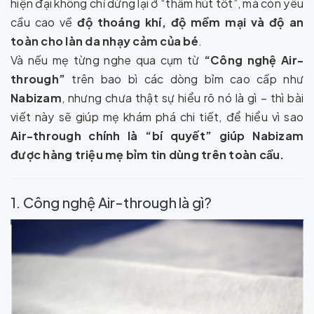
hiện đại không chỉ dừng lại ở “thấm hút tốt”, mà còn yêu
cầu cao về
độ thoáng khí, độ mềm mại và độ an
toàn cho làn da nhạy cảm của bé
.
Và nếu mẹ từng nghe qua cụm từ
“Công nghệ Air-
through”
trên bao bì các dòng bỉm cao cấp như
Nabizam
, nhưng chưa thật sự hiểu rõ nó là gì – thì bài
viết này sẽ giúp mẹ khám phá chi tiết, để hiểu vì sao
Air-through chính là “bí quyết” giúp Nabizam
được hàng triệu mẹ bỉm tin dùng trên toàn cầu.
1. Công nghệ Air-through là gì?