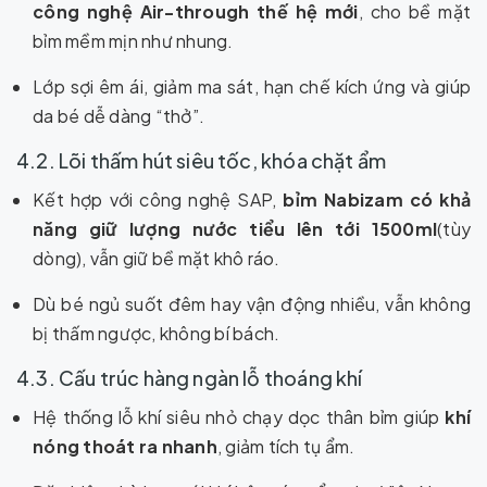
công nghệ Air-through thế hệ mới
, cho bề mặt
bỉm mềm mịn như nhung.
Lớp sợi êm ái, giảm ma sát, hạn chế kích ứng và giúp
da bé dễ dàng “thở”.
4.2. Lõi thấm hút siêu tốc, khóa chặt ẩm
Kết hợp với công nghệ SAP,
bỉm Nabizam có khả
năng giữ lượng nước tiểu lên tới 1500ml
(tùy
dòng), vẫn giữ bề mặt khô ráo.
Dù bé ngủ suốt đêm hay vận động nhiều, vẫn không
bị thấm ngược, không bí bách.
4.3. Cấu trúc hàng ngàn lỗ thoáng khí
Hệ thống lỗ khí siêu nhỏ chạy dọc thân bỉm giúp
khí
nóng thoát ra nhanh
, giảm tích tụ ẩm.