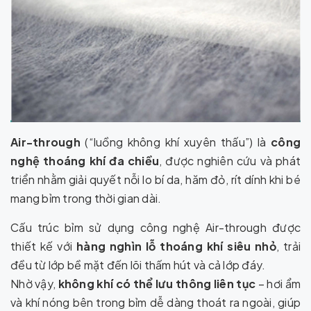
Air-through
(“luồng không khí xuyên thấu”) là
công
nghệ thoáng khí đa chiều
, được nghiên cứu và phát
triển nhằm giải quyết nỗi lo bí da, hăm đỏ, rít dính khi bé
mang bỉm trong thời gian dài.
Cấu trúc bỉm sử dụng công nghệ Air-through được
thiết kế với
hàng nghìn lỗ thoáng khí siêu nhỏ
, trải
đều từ lớp bề mặt đến lõi thấm hút và cả lớp đáy.
Nhờ vậy,
không khí có thể lưu thông liên tục
– hơi ẩm
và khí nóng bên trong bỉm dễ dàng thoát ra ngoài, giúp