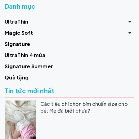
Danh mục
UltraThin
Magic Soft
Signature
UltraThin 4 mùa
Signature Summer
Quà tặng
Tin tức mới nhất
Các tiêu chí chọn bỉm chuẩn size cho
bé: Mẹ đã biết chưa?