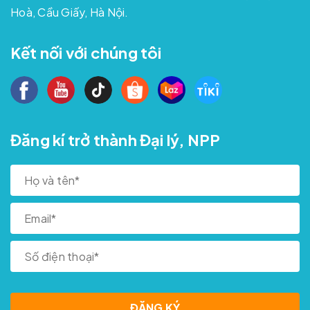
Hoà, Cầu Giấy, Hà Nội.
Kết nối với chúng tôi
Đăng kí trở thành Đại lý, NPP
ĐĂNG KÝ