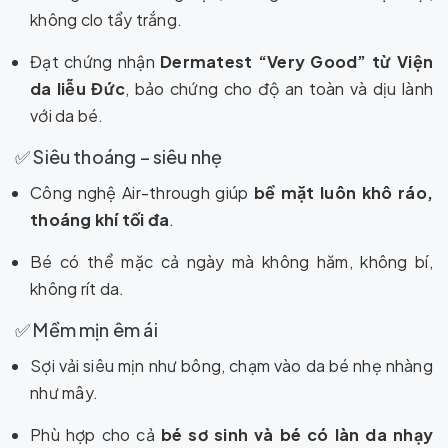
không clo tẩy trắng.
Đạt chứng nhận
Dermatest “Very Good” từ Viện
da liễu Đức
, bảo chứng cho độ an toàn và dịu lành
với da bé.
✅ Siêu thoáng – siêu nhẹ
Công nghệ Air-through giúp
bề mặt luôn khô ráo,
thoáng khí tối đa
.
Bé có thể mặc cả ngày mà không hăm, không bí,
không rít da.
✅ Mềm mịn êm ái
Sợi vải siêu mịn như bông, chạm vào da bé nhẹ nhàng
như mây.
Phù hợp cho cả
bé sơ sinh và bé có làn da nhạy