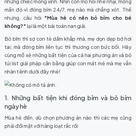
những chiếc mông xinh. Nhìn con mồ hôi nhễ nhại, mông
mẩn đỏ vì đóng bỉm 24/7, mẹ nào mà chẳng xót. Thế
nhưng, câu hỏi
"Mùa hè có nên bỏ bỉm cho bé
không?"
lại là một bài toán nan giải.
Bỏ bỉm thì sợ con tè dầm khắp nhà, mẹ dọn dẹp bở hơi
tai; mà đóng bỉm liên tục thì thương con bức bối. Hãy
cùng mổ xẻ những bất tiện của cả hai phương án và bỏ
túi list giải pháp cân bằng giúp con mát mẻ mà mẹ vẫn
nhàn tênh dưới đây nhé!
1. Những bất tiện khi đóng bỉm và bỏ bỉm
ngày hè
Mùa hè đến, dù chọn phương án nào thì các mẹ cũng
phải đối mặt với hàng loạt rắc rối: