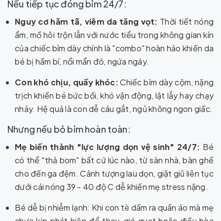
Nếu tiếp tục đóng bỉm 24/7:
Nguy cơ hăm tã, viêm da tăng vọt:
Thời tiết nóng
ẩm, mồ hôi trộn lẫn với nước tiểu trong không gian kín
của chiếc bỉm dày chính là "combo" hoàn hảo khiến da
bé bị hầm bí, nổi mẩn đỏ, ngứa ngáy.
Con khó chịu, quấy khóc:
Chiếc bỉm dày cộm, nặng
trịch khiến bé bức bối, khó vận động, lật lẫy hay chạy
nhảy. Hệ quả là con dễ cáu gắt, ngủ không ngon giấc.
Nhưng nếu bỏ bỉm hoàn toàn:
Mẹ biến thành "lực lượng dọn vệ sinh" 24/7:
Bé
có thể "thả bom" bất cứ lúc nào, từ sàn nhà, bàn ghế
cho đến ga đệm. Cảnh tượng lau dọn, giặt giũ liên tục
dưới cái nóng 39 - 40 độ C dễ khiến mẹ stress nặng.
Bé dễ bị nhiễm lạnh: Khi con tè dầm ra quần áo mà mẹ
chưa kịp phát hiện để thay, gió quạt hoặc điều hòa