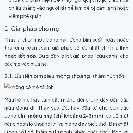
chiếu thẳng vào người rất dễ làm bé bị cảm lạnh hoặc
viêm phế quản.
2. Giải pháp cho mẹ
Thay vì chọn một trong hai: đóng bỉm suốt ngày hoặc
thả rông hoàn toàn, giải pháp tối ưu nhất chính là
linh
hoạt kết hợp
. Dưới đây là list giải pháp "cứu cánh" cho
các mẹ vào mùa hè:
2.1. Ưu tiên bỉm siêu mỏng thoáng, thấm hút tốt
Mùa hè mẹ hãy tạm cất những dòng bỉm dày dặn của
mùa đông đi. Thay vào đó, hãy đầu tư cho con các
dòng
bỉm mỏng nhẹ (chỉ khoảng 2-3mm)
, có bề mặt
hàng ngàn lỗ thoáng khí và màng đáy biết thở. Bỉm chất
lượng tốt sẽ thấm hút nhanh, khóa chặt chất lỏng và