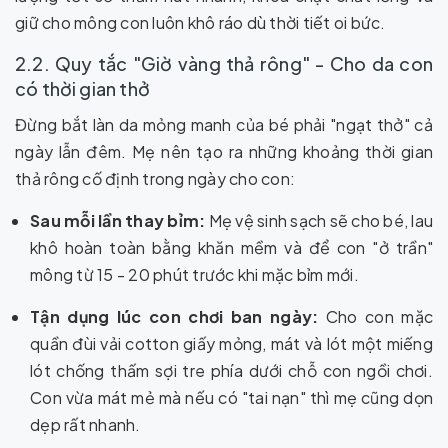
giữ cho mông con luôn khô ráo dù thời tiết oi bức.
2.2. Quy tắc "Giờ vàng thả rông" - Cho da con
có thời gian thở
Đừng bắt làn da mỏng manh của bé phải "ngạt thở" cả
ngày lẫn đêm. Mẹ nên tạo ra những khoảng thời gian
thả rông cố định trong ngày cho con:
Sau mỗi lần thay bỉm:
Mẹ vệ sinh sạch sẽ cho bé, lau
khô hoàn toàn bằng khăn mềm và để con "ở trần"
mông từ 15 - 20 phút trước khi mặc bỉm mới.
Tận dụng lúc con chơi ban ngày:
Cho con mặc
quần đùi vải cotton giấy mỏng, mát và lót một miếng
lót chống thấm sợi tre phía dưới chỗ con ngồi chơi.
Con vừa mát mẻ mà nếu có "tai nạn" thì mẹ cũng dọn
dẹp rất nhanh.