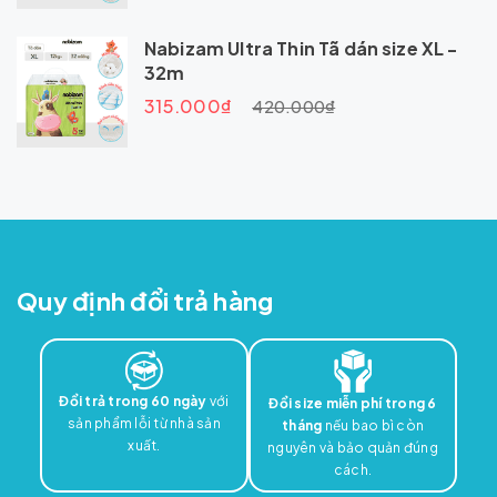
Nabizam Ultra Thin Tã dán size XL -
32m
315.000₫
420.000₫
Quy định đổi trả hàng
Đổi trả trong 60 ngày
với
Đổi size miễn phí trong 6
sản phẩm lỗi từ nhà sản
tháng
nếu bao bì còn
xuất.
nguyên và bảo quản đúng
cách.