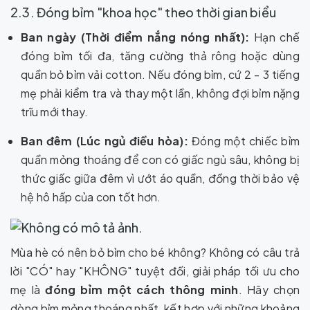
2.3. Đóng bỉm "khoa học" theo thời gian biểu
Ban ngày (Thời điểm nắng nóng nhất):
Hạn chế
đóng bỉm tối đa, tăng cường thả rông hoặc dùng
quần bỏ bỉm vải cotton. Nếu đóng bỉm, cứ 2 - 3 tiếng
mẹ phải kiểm tra và thay một lần, không đợi bỉm nặng
trĩu mới thay.
Ban đêm (Lúc ngủ điều hòa):
Đóng một chiếc bỉm
quần mỏng thoáng để con có giấc ngủ sâu, không bị
thức giấc giữa đêm vì ướt áo quần, đồng thời bảo vệ
hệ hô hấp của con tốt hơn.
Mùa hè có nên bỏ bỉm cho bé không? Không có câu trả
lời "CÓ" hay "KHÔNG" tuyệt đối, giải pháp tối ưu cho
mẹ là
đóng bỉm một cách thông minh
. Hãy chọn
dòng bỉm mỏng thoáng nhất, kết hợp với những khoảng