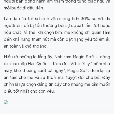
người bạn đồng hành âm thầm trong từng giấc ngủ và
mỗi bước đi đầu tiên.
Làn da của trẻ sơ sinh vốn mỏng hơn 30% so với da
người lớn, dễ bị tổn thương bởi sự cọ xát, ẩm ướt hoặc
hóa chất. Vì thế, khi chọn bỉm, mẹ không chỉ quan tâm
đến khả năng thấm hút mà còn đặt nặng yếu tố êm ái,
an toàn và khô thoáng.
Hiểu rõ những lo lắng ấy, Nabizam Magic Soft – dòng
bỉm cao cấp Hàn Quốc – đã ra đời. Với triết lý “mềm như
mây, khô thoáng suốt cả ngày”, Magic Soft đem lại sự
an tâm cho mẹ và sự thoải mái tuyệt đối cho bé. Đây
chính là lựa chọn đáng tin cậy cho những mẹ bỉm muốn
điều tốt nhất cho con yêu.