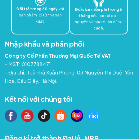
Đổi trả trong 60 ngày
với
Đổi size miễn phí trong 6
sản phẩm lỗi từ nhà sản
tháng
nếu bao bì còn
xuất.
nguyên và bảo quản đúng
cách.
Nhập khẩu và phân phối
Công ty Cổ Phần Thương Mại Quốc Tế VAT
- MST: 0107788471
- Địa chỉ: Toà nhà Xuân Phong, 03 Nguyễn Thị Duệ, Yên
Hoà, Cầu Giấy, Hà Nội.
Kết nối với chúng tôi
Đăng kí trở thành Đại lý, NPP