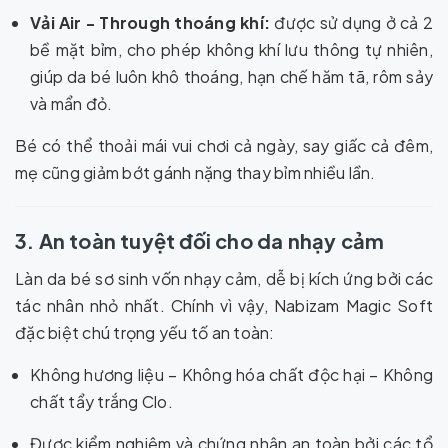
Vải Air - Through thoáng khí:
được sử dụng ở cả 2
bề mặt bỉm, cho phép không khí lưu thông tự nhiên,
giúp da bé luôn khô thoáng, hạn chế hăm tã, rôm sảy
và mẩn đỏ.
Bé có thể thoải mái vui chơi cả ngày, say giấc cả đêm,
mẹ cũng giảm bớt gánh nặng thay bỉm nhiều lần.
3. An toàn tuyệt đối cho da nhạy cảm
Làn da bé sơ sinh vốn nhạy cảm, dễ bị kích ứng bởi các
tác nhân nhỏ nhất. Chính vì vậy, Nabizam Magic Soft
đặc biệt chú trọng yếu tố an toàn:
Không hương liệu – Không hóa chất độc hại – Không
chất tẩy trắng Clo.
Được kiểm nghiệm và chứng nhận an toàn bởi các tổ