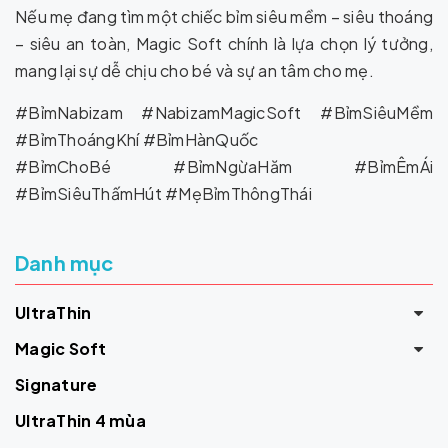
Nếu mẹ đang tìm một chiếc bỉm siêu mềm – siêu thoáng
– siêu an toàn, Magic Soft chính là lựa chọn lý tưởng,
mang lại sự dễ chịu cho bé và sự an tâm cho mẹ.
#BỉmNabizam #NabizamMagicSoft #BỉmSiêuMềm
#BỉmThoángKhí #BỉmHànQuốc
#BỉmChoBé #BỉmNgừaHăm #BỉmÊmÁi
#BỉmSiêuThấmHút #MẹBỉmThôngThái
Danh mục
UltraThin
Magic Soft
Signature
UltraThin 4 mùa