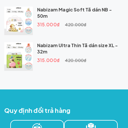
Nabizam Magic Soft Tã dán NB -
50m
315.000₫
420.000₫
Nabizam Ultra Thin Tã dán size XL -
32m
315.000₫
420.000₫
Quy định đổi trả hàng