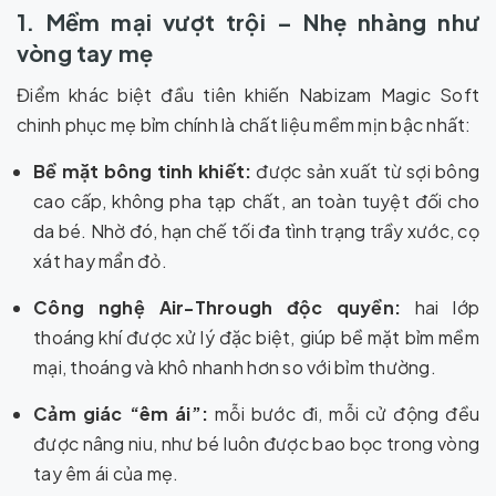
1. Mềm mại vượt trội – Nhẹ nhàng như
vòng tay mẹ
Điểm khác biệt đầu tiên khiến Nabizam Magic Soft
chinh phục mẹ bỉm chính là chất liệu mềm mịn bậc nhất:
Bề mặt bông tinh khiết:
được sản xuất từ sợi bông
cao cấp, không pha tạp chất, an toàn tuyệt đối cho
da bé. Nhờ đó, hạn chế tối đa tình trạng trầy xước, cọ
xát hay mẩn đỏ.
Công nghệ Air-Through độc quyền:
hai lớp
thoáng khí được xử lý đặc biệt, giúp bề mặt bỉm mềm
mại, thoáng và khô nhanh hơn so với bỉm thường.
Cảm giác “êm ái”:
mỗi bước đi, mỗi cử động đều
được nâng niu, như bé luôn được bao bọc trong vòng
tay êm ái của mẹ.