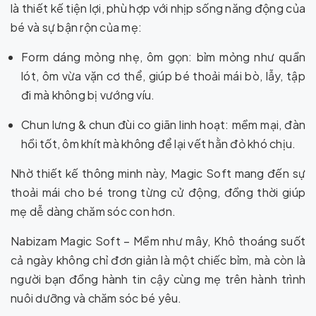
là thiết kế tiện lợi, phù hợp với nhịp sống năng động của
bé và sự bận rộn của mẹ:
Form dáng mỏng nhẹ, ôm gọn: bỉm mỏng như quần
lót, ôm vừa vặn cơ thể, giúp bé thoải mái bò, lẫy, tập
đi mà không bị vướng víu.
Chun lưng & chun đùi co giãn linh hoạt: mềm mại, đàn
hồi tốt, ôm khít mà không để lại vết hằn đỏ khó chịu.
Nhờ thiết kế thông minh này, Magic Soft mang đến sự
thoải mái cho bé trong từng cử động, đồng thời giúp
mẹ dễ dàng chăm sóc con hơn.
Nabizam Magic Soft – Mềm như mây, Khô thoáng suốt
cả ngày không chỉ đơn giản là một chiếc bỉm, mà còn là
người bạn đồng hành tin cậy cùng mẹ trên hành trình
nuôi dưỡng và chăm sóc bé yêu.