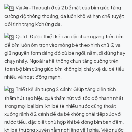
Vải Air-Through ở cả 2 bề mặt của bỉm giúp tăng
cường độ thông thoáng, da luôn khô và hạn chế tuyệt
đối tình trạng kích ứng da.
Q-fit: Được thiết kế các dải chun ngang trên bỉm
để bỉm luôn ôm trọn vào mông bé theo hình chữ Q và
giữ nguyên form dáng đó dù bé ngồi, nằm, đi đứng hay
chạy nhảy. Ngoài ra hệ thống chun tăng cường trên
toàn bộ bỉm cũng giúp bỉm không bị chảy xệ dù bé tiểu
nhiều và hoạt động mạnh.
Thiết kế ấn tượng 2 cánh: Giúp tăng diện tích
thấm hút tạo hiệu quả thấm hút với tốc độ nhanh nhất
trong mọi loại bỉm, khi bé tè nhiều nước cũng thoát
xuống rãnh ở 2 cánh để da bé không phải tiếp xúc với
nước tiểu, đặc biệt phù hợp khi bé đóng bỉm ban đêm,
khi bé thường xuyên nằm nghiêng về 1 phía. Việc nước