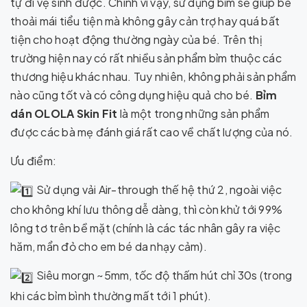
tự đi vệ sinh được. Chính vì vậy, sử dụng bỉm sẽ giúp bé
thoải mái tiểu tiện mà không gây cản trợ hay quá bất
tiện cho hoạt động thường ngày của bé. Trên thị
trường hiện nay có rất nhiều sản phẩm bỉm thuộc các
thương hiệu khác nhau. Tuy nhiên, không phải sản phẩm
nào cũng tốt và có công dụng hiệu quả cho bé.
Bỉm
dán OLOLA Skin Fit
là một trong những sản phẩm
được các bà mẹ đánh giá rất cao về chất lượng của nó.
Ưu điểm:
Sử dụng vải Air-through thế hệ thứ 2, ngoài việc
cho không khí lưu thông dễ dàng, thì còn khử tới 99%
lông tơ trên bề mặt (chính là các tác nhân gây ra việc
hăm, mẩn đỏ cho em bé da nhạy cảm).
Siêu morgn ~5mm, tốc độ thấm hút chỉ 30s (trong
khi các bỉm bình thường mất tới 1 phút).