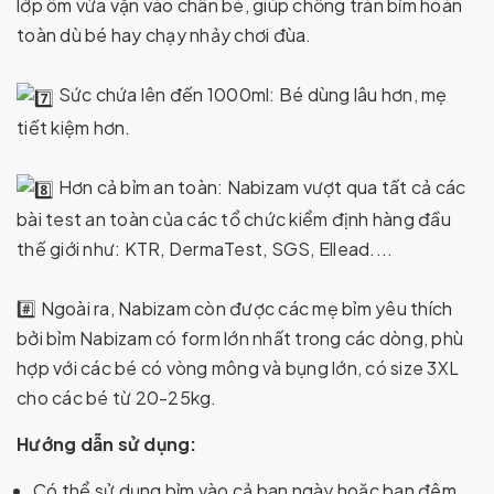
lớp ôm vừa vặn vào chân bé, giúp chống tràn bỉm hoàn
toàn dù bé hay chạy nhảy chơi đùa.
Sức chứa lên đến 1000ml: Bé dùng lâu hơn, mẹ
tiết kiệm hơn.
Hơn cả bỉm an toàn: Nabizam vượt qua tất cả các
bài test an toàn của các tổ chức kiểm định hàng đầu
thế giới như: KTR, DermaTest, SGS, Ellead....
#️
⃣ Ngoài ra, Nabizam còn được các mẹ bỉm yêu thích
bởi bỉm Nabizam có form lớn nhất trong các dòng, phù
hợp với các bé có vòng mông và bụng lớn, có size 3XL
cho các bé từ 20-25kg.
Hướng dẫn sử dụng:
Có thể sử dụng bỉm vào cả ban ngày hoặc ban đêm