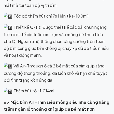
mát mẻ tại toàn bộ vị trí bỉm.
Tốc độ thấm hút chỉ 7s 1 lần tè (~100ml)
Thiết kế Q-fit: Được thiết kế các dải chun ngang
trên bỉm để bỉm luôn ôm trọn vào mông bé theo hình
chữ Q. Ngoài ra hệ thống chun tăng cường trên toàn
bộ bỉm cũng giúp bỉm không bị chảy xệ dù bé tiểu nhiều
và hoạt động mạnh.
Vải Air-Through ở cả 2 bề mặt của bỉm giúp tăng
cường độ thông thoáng, da luôn khô và hạn chế tuyệt
đối tình trạng kích ứng da.
Thấm hút tới: 1.014ml
=> Mặc bỉm Air-Thin siêu mỏng siêu nhẹ cùng hàng
trăm ngàn lỗ thoáng khí giúp da bé mát hơn