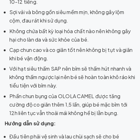
10-12 tiếng.
Sợi vải và bông gồn siêu mềm mịn, không gây lộm
cộm, đau rát khi sử dụng.
Không chứa bất kỳ loại hóa chất nào nên không gây
hại cho làn da và sức khỏe của bé.
Cạp chun cao và co giãn tốt nên không bị tụt và giãn
khi bé vận động.
Với hạt siêu thấm SAP nên bỉm sẽ thấm hút nhanh và
không thấm ngược lại nên bé sẽ hoàn toàn khô ráo khi
tiểu tiện với bỉm này.
Phần chun bụng của OLOLA CAMEL được tăng
cường độ co giãn thêm 1,5 lần, giúp bé mặc bỉm tới
12h liên tục vẫn thoải mái không hề bị lằn bụng.
Hướng dẫn sử dụng:
Đầu tiên phải vệ sinh và lau chùi sạch sẽ cho bé