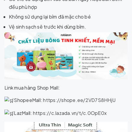
đều phù hợp
Không sử dụng lại bỉm đã mặc cho bé
Vệ sinh sạch sẽ trước khi dùng bỉm.
Link mua hàng Shop Mall:
ShopeeMall:
https://shope.ee/2VD7S8HHjU
LazMall:
https://c.lazada.vn/t/c.0OpE0x