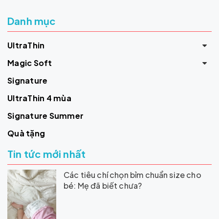
Danh mục
UltraThin
Magic Soft
Signature
UltraThin 4 mùa
Signature Summer
Quà tặng
Tin tức mới nhất
Các tiêu chí chọn bỉm chuẩn size cho
bé: Mẹ đã biết chưa?