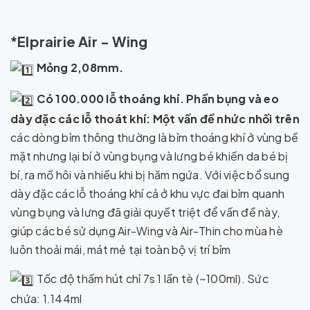
*Elprairie Air - Wing
Mỏng 2,08mm.
Có 100.000 lỗ thoáng khí. Phần bụng và eo
dày đặc các lỗ thoát khí: Một vấn đề nhức nhối trên
các dòng bỉm thông thường là bỉm thoáng khí ở vùng bề
mặt nhưng lại bí ở vùng bụng và lưng bé khiến da bé bị
bí, ra mồ hôi và nhiều khi bị hăm ngứa. Với việc bổ sung
dày đặc các lỗ thoáng khí cả ở khu vực đai bỉm quanh
vùng bụng và lưng đã giải quyết triệt để vấn đề này,
giúp các bé sử dụng Air-Wing và Air-Thin cho mùa hè
luôn thoải mái, mát mẻ tại toàn bộ vị trí bỉm
Tốc độ thấm hút chỉ 7s 1 lần
tè (~100ml). Sức
chứa: 1.144ml