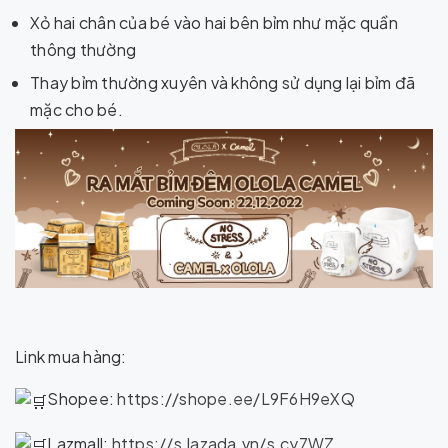
Xỏ hai chân của bé vào hai bên bỉm như mặc quần
thông thường
Thay bỉm thường xuyên và không sử dụng lại bỉm đã
mặc cho bé.
Link mua hàng:
Shopee:
https://shope.ee/L9F6H9eXQ
Lazmall:
https://s.lazada.vn/s.cy7WZ