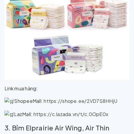
Link mua hàng:
ShopeeMall:
https://shope.ee/2VD7S8HHjU
LazMall:
https://c.lazada.vn/t/c.0OpE0x
3. Bỉm Elprairie Air Wing, Air Thin