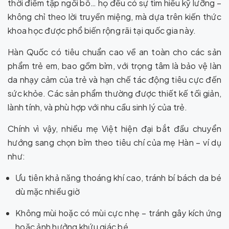
thời điểm tập ngồi bô… họ đều có sự tìm hiểu kỹ lưỡng –
không chỉ theo lời truyền miệng, mà dựa trên kiến thức
khoa học được phổ biến rộng rãi tại quốc gia này.
Hàn Quốc có tiêu chuẩn cao về an toàn cho các sản
phẩm trẻ em, bao gồm bỉm, với trọng tâm là bảo vệ làn
da nhạy cảm của trẻ và hạn chế tác động tiêu cực đến
sức khỏe. Các sản phẩm thường được thiết kế tối giản,
lành tính, và phù hợp với nhu cầu sinh lý của trẻ.
Chính vì vậy, nhiều mẹ Việt hiện đại bắt đầu chuyển
hướng sang chọn bỉm theo tiêu chí của mẹ Hàn – ví dụ
như:
Ưu tiên khả năng thoáng khí cao, tránh bí bách da bé
dù mặc nhiều giờ
Không mùi hoặc có mùi cực nhẹ – tránh gây kích ứng
hoặc ảnh hưởng khứu giác bé