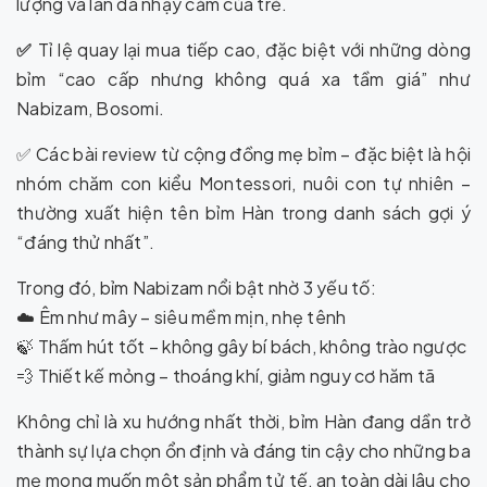
lượng và làn da nhạy cảm của trẻ.
✅
Tỉ lệ quay lại mua tiếp cao, đặc biệt với những dòng
bỉm “cao cấp nhưng không quá xa tầm giá” như
Nabizam, Bosomi.
✅ Các bài review từ cộng đồng mẹ bỉm – đặc biệt là hội
nhóm chăm con kiểu Montessori, nuôi con tự nhiên –
thường xuất hiện tên bỉm Hàn trong danh sách gợi ý
“đáng thử nhất”.
Trong đó, bỉm Nabizam nổi bật nhờ 3 yếu tố:
☁️ Êm như mây – siêu mềm mịn, nhẹ tênh
🍃 Thấm hút tốt – không gây bí bách, không trào ngược
💨 Thiết kế mỏng – thoáng khí, giảm nguy cơ hăm tã
Không chỉ là xu hướng nhất thời, bỉm Hàn đang dần trở
thành sự lựa chọn ổn định và đáng tin cậy cho những ba
mẹ mong muốn một sản phẩm tử tế, an toàn dài lâu cho