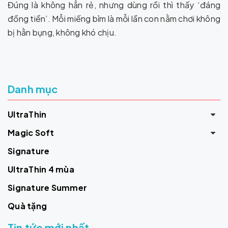
Đúng là không hẳn rẻ, nhưng dùng rồi thì thấy ‘đáng
đồng tiền’. Mỗi miếng bỉm là mỗi lần con nằm chơi không
bị hằn bụng, không khó chịu.
Danh mục
UltraThin
Magic Soft
Signature
UltraThin 4 mùa
Signature Summer
Quà tặng
Tin tức mới nhất