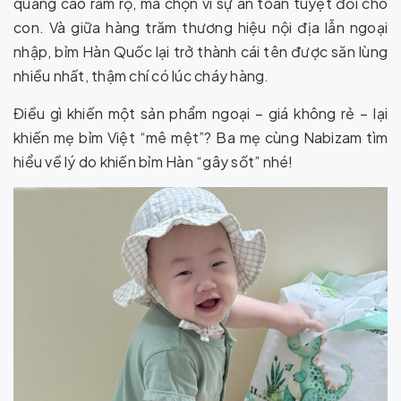
quảng cáo rầm rộ, mà chọn vì sự an toàn tuyệt đối cho
con. Và giữa hàng trăm thương hiệu nội địa lẫn ngoại
nhập, bỉm Hàn Quốc lại trở thành cái tên được săn lùng
nhiều nhất, thậm chí có lúc cháy hàng.
Điều gì khiến một sản phẩm ngoại – giá không rẻ – lại
khiến mẹ bỉm Việt “mê mệt”? Ba mẹ cùng Nabizam tìm
hiểu về lý do khiến bỉm Hàn “gây sốt” nhé!