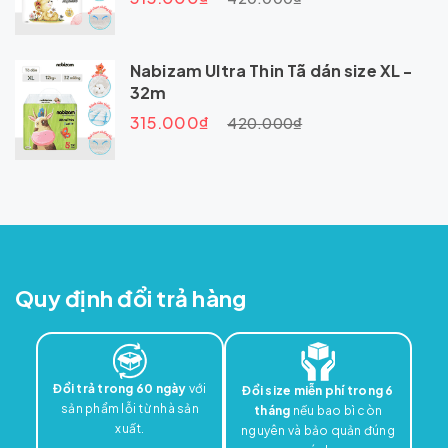
Nabizam Ultra Thin Tã dán size XL -
32m
315.000₫
420.000₫
Quy định đổi trả hàng
Đổi trả trong 60 ngày
với
Đổi size miễn phí trong 6
sản phẩm lỗi từ nhà sản
tháng
nếu bao bì còn
xuất.
nguyên và bảo quản đúng