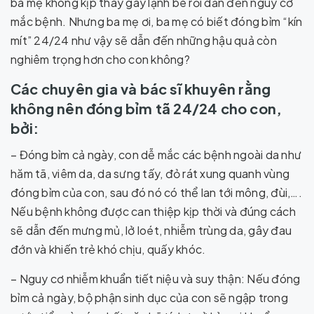
ba mẹ không kịp thay gây lạnh bé rồi dẫn đến nguy cơ
mắc bệnh. Nhưng ba mẹ ơi, ba mẹ có biết đóng bỉm “kín
mít” 24/24 như vậy sẽ dẫn đến những hậu quả còn
nghiêm trọng hơn cho con không?
Các chuyên gia và bác sĩ khuyên rằng
không nên đóng bỉm tã 24/24 cho con,
bởi:
– Đóng bỉm cả ngày, con dễ mắc các bệnh ngoài da như
hăm tã, viêm da, da sưng tấy, đỏ rát xung quanh vùng
đóng bỉm của con, sau đó nó có thể lan tới mông, đùi,….
Nếu bệnh không được can thiệp kịp thời và đúng cách
sẽ dẫn đến mưng mủ, lở loét, nhiễm trùng da, gây đau
đớn và khiến trẻ khó chịu, quấy khóc.
– Nguy cơ nhiễm khuẩn tiết niệu và suy thận: Nếu đóng
bỉm cả ngày, bộ phận sinh dục của con sẽ ngập trong