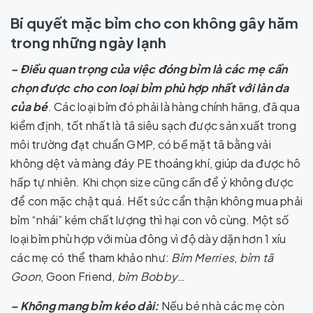
Bí quyết mặc bỉm cho con không gây hăm
trong những ngày lạnh
–
Điều quan trọng của việc đóng bỉm là các mẹ cần
chọn được cho con loại bỉm phù hợp nhất với làn da
của bé
. Các loại bỉm đó phải là hàng chính hãng, đã qua
kiểm định, tốt nhất là tã siêu sạch được sản xuất trong
môi trường đạt chuẩn GMP, có bề mặt tã bằng vải
không dệt và màng đáy PE thoáng khí, giúp da được hô
hấp tự nhiên. Khi chọn size cũng cần để ý không được
để con mặc chật quá. Hết sức cẩn thận không mua phải
bỉm “nhái” kém chất lượng thì hại con vô cùng. Một số
loại bỉm phù hợp với mùa đông vì độ dày dặn hơn 1 xíu
các mẹ có thể tham khảo như:
Bỉm Merries
,
bỉm tã
Goon
, Goon Friend,
bỉm Bobby
…
– Không mang bỉm kéo dài:
Nếu bé nhà các mẹ còn