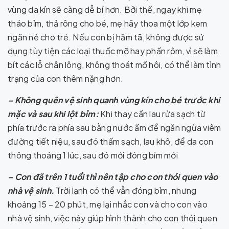
vùng da kín sẽ càng dễ bí hơn. Bởi thế, ngay khi mẹ
tháo bỉm, thả rông cho bé, mẹ hãy thoa một lớp kem
ngăn nẻ cho trẻ. Nếu con bị hăm tã, không được sử
dụng tùy tiện các loại thuốc mỡ hay phấn rôm, vì sẽ làm
bít các lỗ chân lông, không thoát mồ hôi, có thể làm tình
trạng của con thêm nặng hơn.
– Không quên vệ sinh quanh vùng kín cho bé trước khi
mặc và sau khi lột bỉm:
Khi thay cần lau rửa sạch từ
phía trước ra phía sau bằng nước ấm để ngăn ngừa viêm
đường tiết niệu, sau đó thấm sạch, lau khô, để da con
thông thoáng 1 lúc, sau đó mới đóng bỉm mới
– Con đã trên 1 tuổi thì nên tập cho con thói quen vào
nhà vệ sinh.
Trời lạnh có thể vẫn đóng bỉm, nhưng
khoảng 15 – 20 phút, mẹ lại nhắc con và cho con vào
nhà vệ sinh, việc này giúp hình thành cho con thói quen