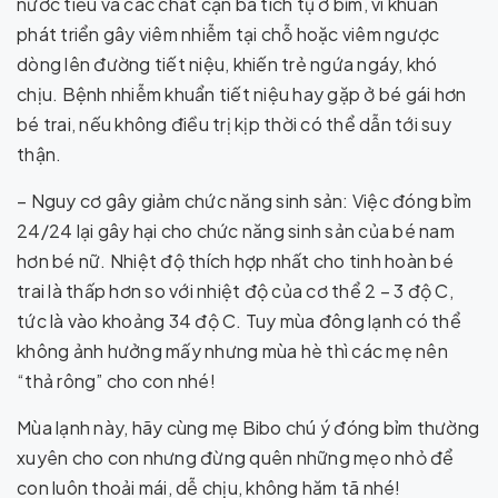
nước tiểu và các chất cặn bã tích tụ ở bỉm, vi khuẩn
phát triển gây viêm nhiễm tại chỗ hoặc viêm ngược
dòng lên đường tiết niệu, khiến trẻ ngứa ngáy, khó
chịu. Bệnh nhiễm khuẩn tiết niệu hay gặp ở bé gái hơn
bé trai, nếu không điều trị kịp thời có thể dẫn tới suy
thận.
– Nguy cơ gây giảm chức năng sinh sản: Việc đóng bỉm
24/24 lại gây hại cho chức năng sinh sản của bé nam
hơn bé nữ. Nhiệt độ thích hợp nhất cho tinh hoàn bé
trai là thấp hơn so với nhiệt độ của cơ thể 2 – 3 độ C,
tức là vào khoảng 34 độ C. Tuy mùa đông lạnh có thể
không ảnh hưởng mấy nhưng mùa hè thì các mẹ nên
“thả rông” cho con nhé!
Mùa lạnh này, hãy cùng mẹ Bibo chú ý đóng bỉm thường
xuyên cho con nhưng đừng quên những mẹo nhỏ để
con luôn thoải mái, dễ chịu, không hăm tã nhé!