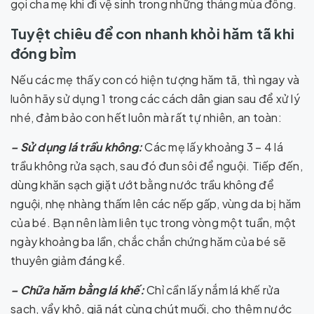
gọi cha mẹ khi đi vệ sinh trong những tháng mùa đông.
Tuyệt chiêu để con nhanh khỏi hăm tã khi
đóng bỉm
Nếu các mẹ thấy con có hiện tượng hăm tã, thì ngay và
luôn hãy sử dụng 1 trong các cách dân gian sau để xử lý
nhé, đảm bảo con hết luôn mà rất tự nhiên, an toàn:
– Sử dụng lá trầu không:
Các mẹ lấy khoảng 3 – 4 lá
trầu không rửa sạch, sau đó đun sôi để nguội. Tiếp đến,
dùng khăn sạch giặt ướt bằng nước trầu không để
nguội, nhẹ nhàng thấm lên các nếp gấp, vùng da bị hăm
của bé. Bạn nên làm liên tục trong vòng một tuần, một
ngày khoảng ba lần, chắc chắn chứng hăm của bé sẽ
thuyên giảm đáng kể.
– Chữa hăm bằng lá khế:
Chỉ cần lấy nắm lá khế rửa
sạch, vẩy khô, giã nát cùng chút muối, cho thêm nước