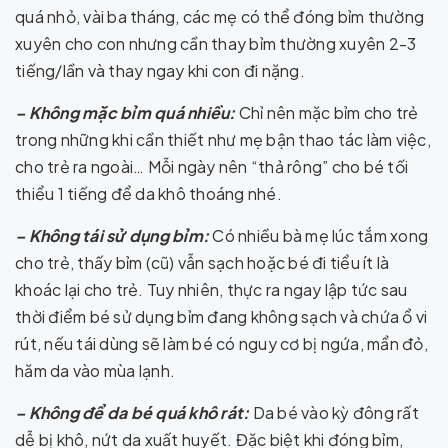
quá nhỏ, vài ba tháng, các mẹ có thể đóng bỉm thường
xuyên cho con nhưng cần thay bỉm thường xuyên 2-3
tiếng/lần và thay ngay khi con đi nặng.
– Không mặc bỉm quá nhiều:
Chỉ nên mặc bỉm cho trẻ
trong những khi cần thiết như mẹ bận thao tác làm việc,
cho trẻ ra ngoài… Mỗi ngày nên “thả rông” cho bé tối
thiểu 1 tiếng để da khô thoáng nhé.
– Không tái sử dụng bỉm:
Có nhiều bà mẹ lúc tắm xong
cho trẻ, thấy bỉm (cũ) vẫn sạch hoặc bé đi tiểu ít là
khoác lại cho trẻ. Tuy nhiên, thực ra ngay lập tức sau
thời điểm bé sử dụng bỉm đang không sạch và chứa ổ vi
rút, nếu tái dùng sẽ làm bé có nguy cơ bị ngứa, mẩn đỏ,
hăm da vào mùa lạnh.
– Không để da bé quá khô rát:
Da bé vào kỳ đông rất
dễ bị khô, nứt da xuất huyết. Đặc biệt khi đóng bỉm,