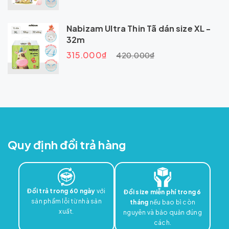
Nabizam Ultra Thin Tã dán size XL -
32m
315.000₫
420.000₫
Quy định đổi trả hàng
Đổi trả trong 60 ngày
với
Đổi size miễn phí trong 6
sản phẩm lỗi từ nhà sản
tháng
nếu bao bì còn
xuất.
nguyên và bảo quản đúng
cách.