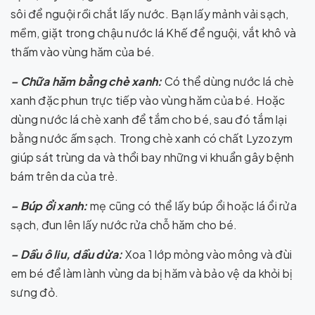
sôi để nguội rồi chắt lấy nước. Bạn lấy mảnh vải sạch,
mềm, giặt trong chậu nước lá Khế để nguội, vắt khô và
thấm vào vùng hăm của bé.
– Chữa hăm bằng chè xanh:
Có thể dùng nước lá chè
xanh đặc phun trực tiếp vào vùng hăm của bé. Hoặc
dùng nước lá chè xanh để tắm cho bé, sau đó tắm lại
bằng nước ấm sạch. Trong chè xanh có chất Lyzozym
giúp sát trùng da và thổi bay những vi khuẩn gây bệnh
bám trên da của trẻ.
– Búp ổi xanh:
mẹ cũng có thể lấy búp ổi hoặc lá ổi rửa
sạch, đun lên lấy nước rửa chỗ hăm cho bé.
– Dầu ô liu, dầu dừa:
Xoa 1 lớp mỏng vào mông và đùi
em bé để làm lành vùng da bị hăm và bảo vệ da khỏi bị
sưng đỏ.